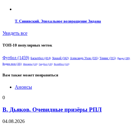
Т. Синявский. Эпохальное возвращение Зидана
Увидеть все
ТОП-10 популярных меток
Футбол
(1459)
Баскетбол
(414)
Хоккей
(342)
Александр Ухов
(335)
Теннис
(315)
Дзюдо
(190)
Водное поло
(181)
Шахматы
(134)
Гандбол
(130)
Волейбол
(124)
Вам также может понравиться
Анонсы
0
В. Дьяков. Очевидные призёры РПЛ
04.08.2026