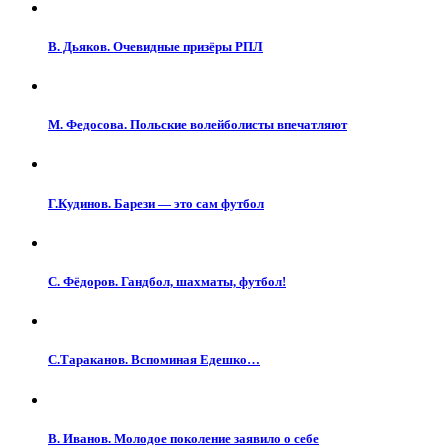
В. Дьяков. Очевидные призёры РПЛ
М. Федосова. Польские волейболисты впечатляют
Г.Кудинов. Барези — это сам футбол
С. Фёдоров. Гандбол, шахматы, футбол!
С.Тараканов. Вспоминая Едешко…
В. Иванов. Молодое поколение заявило о себе