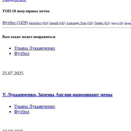
ТОП-10 популярных меток
Футбол
(1459)
Баскетбол
(414)
Хоккей
(342)
Александр Ухов
(335)
Теннис
(315)
Дзюдо
(190)
Водно
Вам также может понравиться
Ульяна Лукьянченко
Футбол
25.07.2025
У. Лукьянченко. Замены Англии напоминают мемы
Ульяна Лукьянченко
Футбол