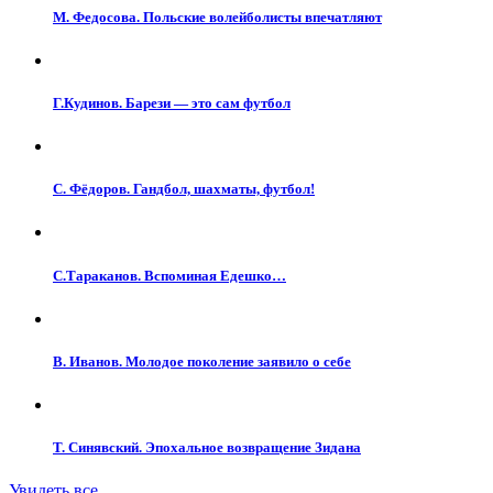
М. Федосова. Польские волейболисты впечатляют
Г.Кудинов. Барези — это сам футбол
С. Фёдоров. Гандбол, шахматы, футбол!
С.Тараканов. Вспоминая Едешко…
В. Иванов. Молодое поколение заявило о себе
Т. Синявский. Эпохальное возвращение Зидана
Увидеть все