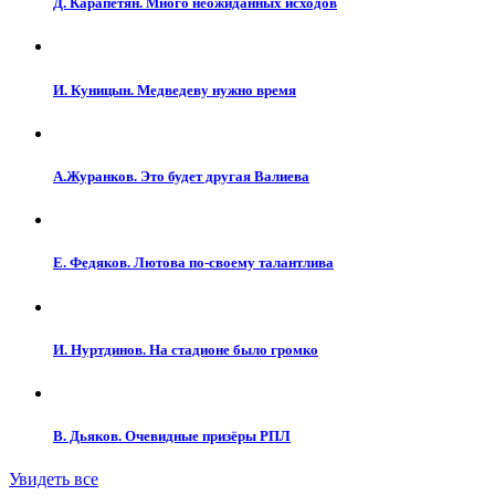
Д. Карапетян. Много неожиданных исходов
И. Куницын. Медведеву нужно время
А.Журанков. Это будет другая Валиева
Е. Федяков. Лютова по-своему талантлива
И. Нуртдинов. На стадионе было громко
В. Дьяков. Очевидные призёры РПЛ
Увидеть все