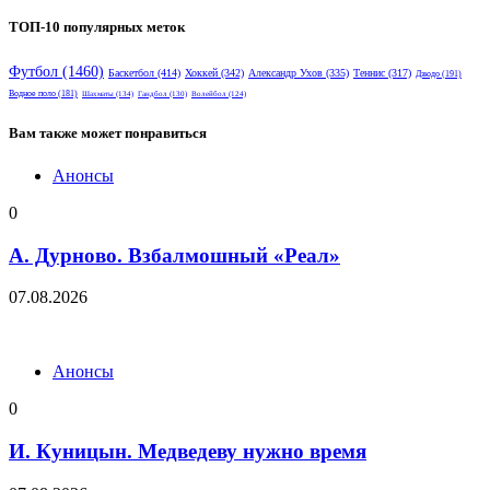
ТОП-10 популярных меток
Футбол
(1460)
Баскетбол
(414)
Хоккей
(342)
Александр Ухов
(335)
Теннис
(317)
Дзюдо
(191)
Водное поло
(181)
Шахматы
(134)
Гандбол
(130)
Волейбол
(124)
Вам также может понравиться
Анонсы
0
А. Дурново. Взбалмошный «Реал»
07.08.2026
Анонсы
0
И. Куницын. Медведеву нужно время