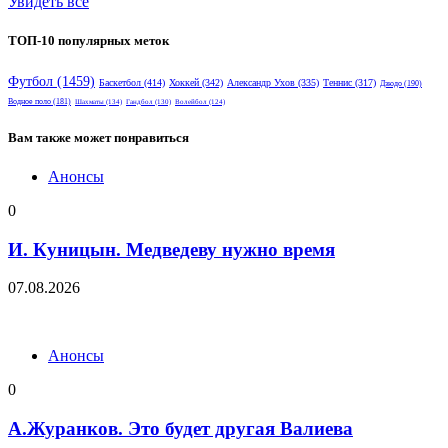
Увидеть все
ТОП-10 популярных меток
Футбол
(1459)
Баскетбол
(414)
Хоккей
(342)
Александр Ухов
(335)
Теннис
(317)
Дзюдо
(190)
Водное поло
(181)
Шахматы
(134)
Гандбол
(130)
Волейбол
(124)
Вам также может понравиться
Анонсы
0
И. Куницын. Медведеву нужно время
07.08.2026
Анонсы
0
А.Журанков. Это будет другая Валиева