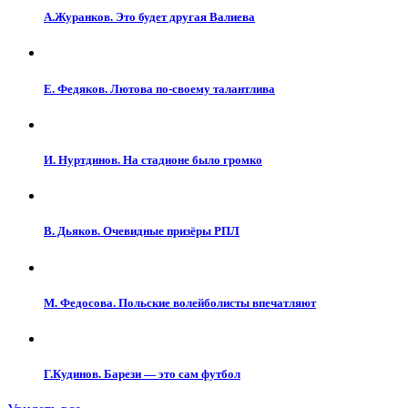
А.Журанков. Это будет другая Валиева
Е. Федяков. Лютова по-своему талантлива
И. Нуртдинов. На стадионе было громко
В. Дьяков. Очевидные призёры РПЛ
М. Федосова. Польские волейболисты впечатляют
Г.Кудинов. Барези — это сам футбол