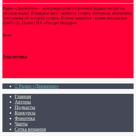
Радио «Движение» - международная спортивная радиостанция на
русском языке. В каждом часе - новости спорта, интервью, аналитика,
программы об истории спорта. В сетке вещания - время московское
(GMT+3). Проект ИА «Репорт-Информ».
Далее
Аналитика
Радио «Движение»
Главная
Авторы
Подкасты
Конкурсы
Фонотека
Чарты
Сетка вещания