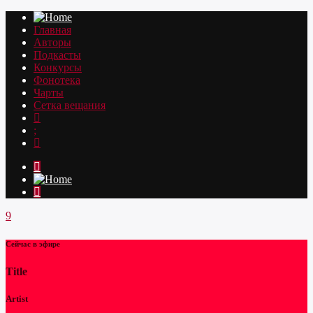
Главная
Авторы
Подкасты
Конкурсы
Фонотека
Чарты
Сетка вещания
Сейчас в эфире
Title
Artist