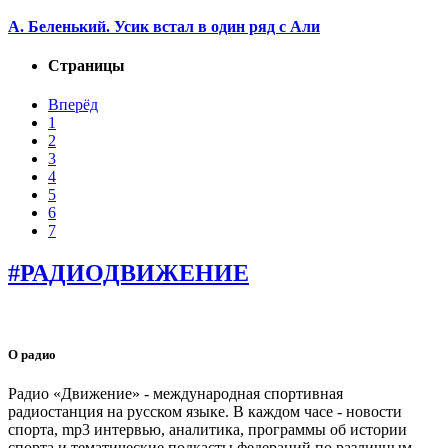
А. Беленький. Усик встал в один ряд с Али
Страницы
Вперёд
1
2
3
4
5
6
7
#РАДИОДВИЖЕНИЕ
О радио
Радио «Движение» - международная спортивная
радиостанция на русском языке. В каждом часе - новости
спорта, mp3 интервью, аналитика, программы об истории
спорта и тематические подкасты федераций по различным