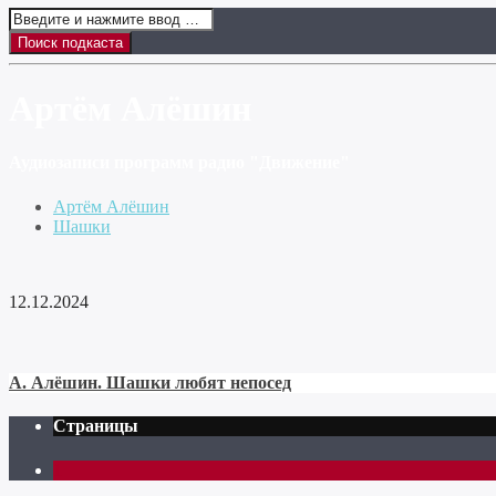
Артём Алёшин
Аудиозаписи программ радио "Движение"
Артём Алёшин
Шашки
12.12.2024
А. Алёшин. Шашки любят непосед
Страницы
1