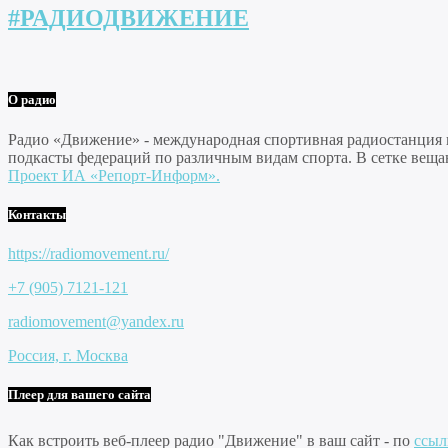
#РАДИОДВИЖЕНИЕ
О радио
Радио «Движение» - международная спортивная радиостанция на
подкасты федераций по различным видам спорта. В сетке веща
Проект ИА «Репорт-Информ».
Контакты
https://radiomovement.ru/
+7 (905) 7121-121
radiomovement@yandex.ru
Россия, г. Москва
Плеер для вашего сайта
Как встроить веб-плеер радио "Движение" в ваш сайт - по
ссыл