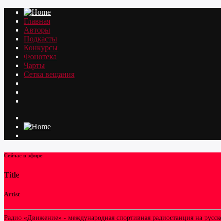
Главная
Авторы
Подкасты
Конкурсы
Фонотека
Чарты
Сетка вещания
Сейчас в эфире
Title
Artist
Радио «Движение» - международная спортивная радиостанция на русском