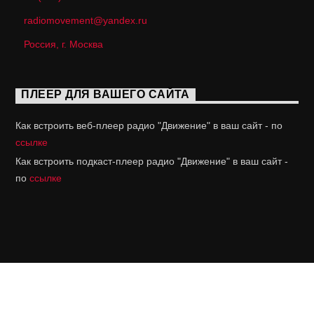
radiomovement@yandex.ru
Россия, г. Москва
ПЛЕЕР ДЛЯ ВАШЕГО САЙТА
Как встроить веб-плеер радио "Движение" в ваш сайт - по
ссылке
Как встроить подкаст-плеер радио "Движение" в ваш сайт -
по
ссылке
© 2021-2023 Радио «Движение». Аудиоматериалы
радио - CC BY-NC-ND 3.0