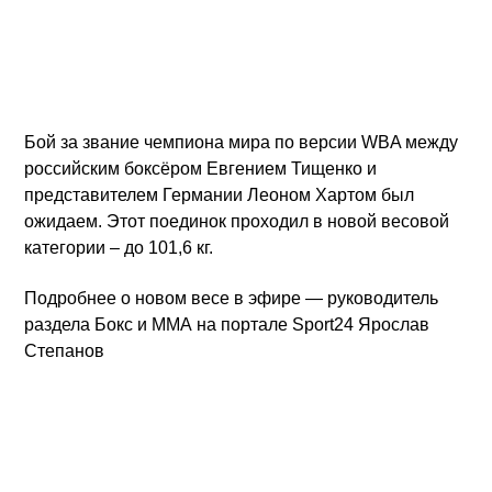
1
Радио «Движение» - международная спортивная
радиостанция на русском языке. В каждом часе - новости
спорта, интервью, аналитика, программы об истории
Бой за звание чемпиона мира по версии WBA между
спорта. В сетке вещания - время московское (GMT+3).
российским боксёром Евгением Тищенко и
Проект ИА «Репорт-Информ».
представителем Германии Леоном Хартом был
ожидаем. Этот поединок проходил в новой весовой
категории – до 101,6 кг.
Радио «Движение»
Подробнее о новом весе в эфире — руководитель
раздела Бокс и ММА на портале Sport24 Ярослав
Степанов