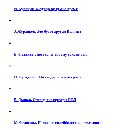
И. Куницын. Медведеву нужно время
А.Журанков. Это будет другая Валиева
Е. Федяков. Лютова по-своему талантлива
И. Нуртдинов. На стадионе было громко
В. Дьяков. Очевидные призёры РПЛ
М. Федосова. Польские волейболисты впечатляют