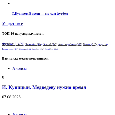
Г.Кудинов. Барези — это сам футбол
Увидеть все
ТОП-10 популярных меток
Футбол
(1459)
Баскетбол
(414)
Хоккей
(342)
Александр Ухов
(335)
Теннис
(317)
Дзюдо
(190)
Водное поло
(181)
Шахматы
(134)
Гандбол
(130)
Волейбол
(124)
Вам также может понравиться
Анонсы
0
И. Куницын. Медведеву нужно время
07.08.2026
Анонсы