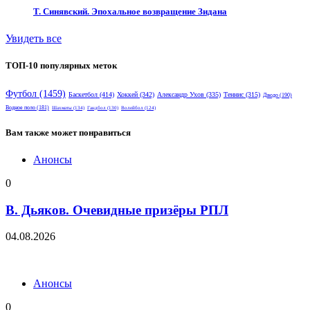
Т. Синявский. Эпохальное возвращение Зидана
Увидеть все
ТОП-10 популярных меток
Футбол
(1459)
Баскетбол
(414)
Хоккей
(342)
Александр Ухов
(335)
Теннис
(315)
Дзюдо
(190)
Водное поло
(181)
Шахматы
(134)
Гандбол
(130)
Волейбол
(124)
Вам также может понравиться
Анонсы
0
В. Дьяков. Очевидные призёры РПЛ
04.08.2026
Анонсы
0