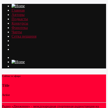
Главная
Авторы
Подкасты
Конкурсы
Фонотека
Чарты
Сетка вещания
Сейчас в эфире
Title
Artist
Радио «Движение» - международная спортивная радиостанция на