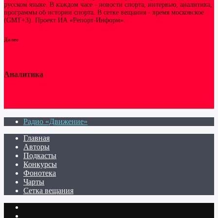
русском языке. В каждом часе - новости спорта, интервью, аналитика,
программы об истории спорта. В сетке вещания - время московское
(GMT+3). Проект ИА «Репорт-Информ».
Далее
Аналитика
Радио «Движение»
Главная
Авторы
Подкасты
Конкурсы
Фонотека
Чарты
Сетка вещания