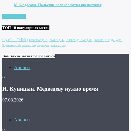
М. Федосова. Польские волейболисты впечатляют
Увидеть все
ТОП-10 популярных меток
Футбол
(1459)
Баскетбол
(414)
Хоккей
(342)
Александр Ухов
(335)
Теннис
(317)
Дзюдо
(191)
Водное поло
(181)
Шахматы
(134)
Гандбол
(130)
Волейбол
(124)
Вам также может понравиться
Анонсы
0
И. Куницын. Медведеву нужно время
07.08.2026
Анонсы
0