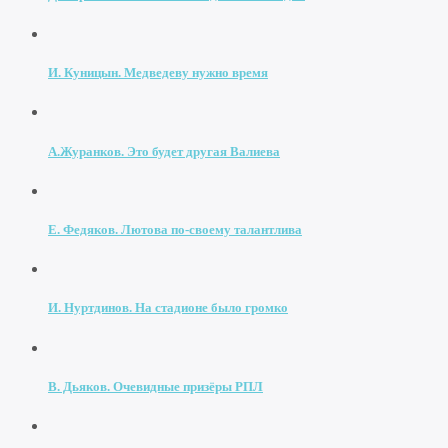
И. Куницын. Медведеву нужно время
А.Журанков. Это будет другая Валиева
Е. Федяков. Лютова по-своему талантлива
И. Нуртдинов. На стадионе было громко
В. Дьяков. Очевидные призёры РПЛ