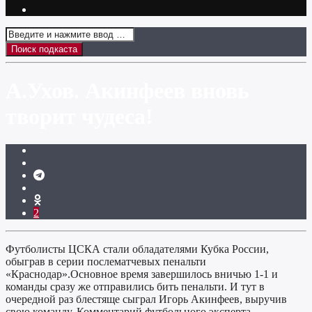
А.Ухов. Акинфеев вновь
творит чудеса!
2
Футболисты ЦСКА стали обладателями Кубка России,
обыграв в серии послематчевых пенальти
«Краснодар».Основное время завершилось вничью 1-1 и
команды сразу же отправились бить пенальти. И тут в
очередной раз блестяще сыграл Игорь Акинфеев, выручив
свою команду. Комментарий футбольного эксперта