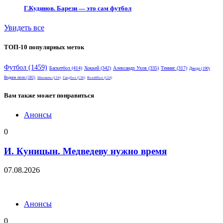
Г.Кудинов. Барези — это сам футбол
Увидеть все
ТОП-10 популярных меток
Футбол
(1459)
Баскетбол
(414)
Хоккей
(342)
Александр Ухов
(335)
Теннис
(317)
Дзюдо
(190)
Водное поло
(181)
Шахматы
(134)
Гандбол
(130)
Волейбол
(124)
Вам также может понравиться
Анонсы
0
И. Куницын. Медведеву нужно время
07.08.2026
Анонсы
0