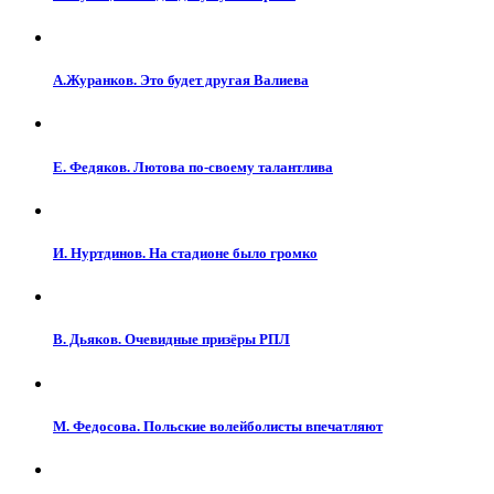
А.Журанков. Это будет другая Валиева
Е. Федяков. Лютова по-своему талантлива
И. Нуртдинов. На стадионе было громко
В. Дьяков. Очевидные призёры РПЛ
М. Федосова. Польские волейболисты впечатляют