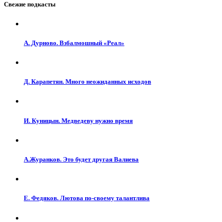
Свежие подкасты
А. Дурново. Взбалмошный «Реал»
Д. Карапетян. Много неожиданных исходов
И. Куницын. Медведеву нужно время
А.Журанков. Это будет другая Валиева
Е. Федяков. Лютова по-своему талантлива