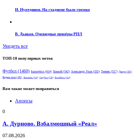
И. Нуртдинов. На стадионе было громко
В. Дьяков. Очевидные призёры РПЛ
Увидеть все
ТОП-10 популярных меток
Футбол
(1460)
Баскетбол
(414)
Хоккей
(342)
Александр Ухов
(335)
Теннис
(317)
Дзюдо
(191)
Водное поло
(181)
Шахматы
(134)
Гандбол
(130)
Волейбол
(124)
Вам также может понравиться
Анонсы
0
А. Дурново. Взбалмошный «Реал»
07.08.2026