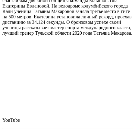
счастливым для юной гонщицы команды Marathon-Tula
Екатерины Евлановой. На велодроме колумбийского города
Кали ученица Татьяны Макаровой заняла третье место в гите
на 500 метров. Екатерина установила личный рекорд, проехав
дистанцию за 34.124 секунды. О бронзовом успехе своей
ученицы рассказывает мастер спорта международного класса,
лучший тренер Тульской области 2020 года Татьяна Макарова.
YouTube