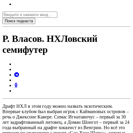
Р. Власов. НХЛовский
семифутер
Драфт НХЛ в этом году можно назвать экзотическим.
Впервые клубом был выбран игрок с Каймановых островов –
речь о Джексоне Кавере. Симас Игнатавичус – первый за 30
лет задрафтованный литовец, а Доман Шонгот – первый за 24
года выбранный на драфте хоккеист из Венгрии. Но всё это
меркнет по сравнению с пиком «Сан-Хосе Шаркс», которые