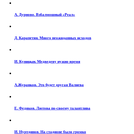
А. Дурново. Взбалмошный «Реал»
Д. Карапетян. Много неожиданных исходов
И. Куницын. Медведеву нужно время
А.Журанков. Это будет другая Валиева
Е. Федяков. Лютова по-своему талантлива
И. Нуртдинов. На стадионе было громко