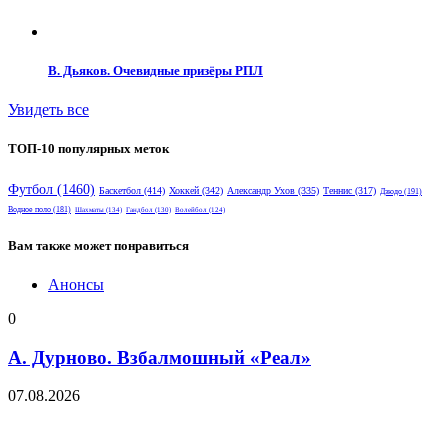
В. Дьяков. Очевидные призёры РПЛ
Увидеть все
ТОП-10 популярных меток
Футбол
(1460)
Баскетбол
(414)
Хоккей
(342)
Александр Ухов
(335)
Теннис
(317)
Дзюдо
(191)
Водное поло
(181)
Шахматы
(134)
Гандбол
(130)
Волейбол
(124)
Вам также может понравиться
Анонсы
0
А. Дурново. Взбалмошный «Реал»
07.08.2026