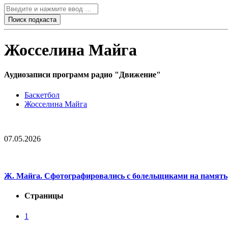
Жосселина Майга
Аудиозаписи программ радио "Движение"
Баскетбол
Жосселина Майга
07.05.2026
Ж. Майга. Сфотографировались с болельщиками на память
Страницы
1