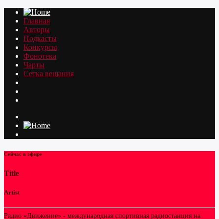
Главная
Авторы
Подкасты
Конкурсы
Фонотека
Чарты
Сетка вещания
Сейчас в эфире
Title
Artist
Радио «Движение» - международная спортивная радиостанция на