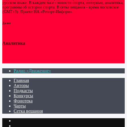
русском языке. В каждом часе - новости спорта, интервью, аналитика,
программы об истории спорта. В сетке вещания - время московское
(GMT+3). Проект ИА «Репорт-Информ».
Далее
Аналитика
Радио «Движение»
Главная
Авторы
Подкасты
Конкурсы
Фонотека
Чарты
Сетка вещания