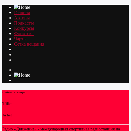
Главная
Авторы
Подкасты
Конкурсы
Фонотека
Чарты
Сетка вещания
Сейчас в эфире
Title
Artist
Радио «Движение» - международная спортивная радиостанция на