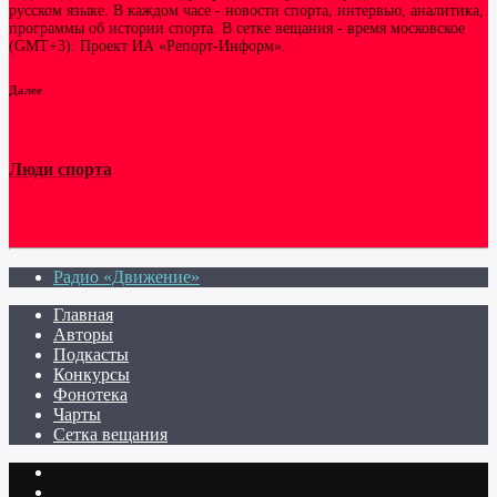
русском языке. В каждом часе - новости спорта, интервью, аналитика,
программы об истории спорта. В сетке вещания - время московское
(GMT+3). Проект ИА «Репорт-Информ».
Далее
Люди спорта
Радио «Движение»
Главная
Авторы
Подкасты
Конкурсы
Фонотека
Чарты
Сетка вещания