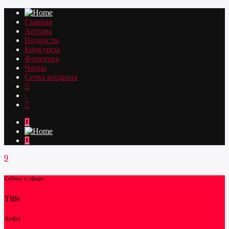
Главная
Авторы
Подкасты
Конкурсы
Фонотека
Чарты
Сетка вещания
Сейчас в эфире
Title
Artist