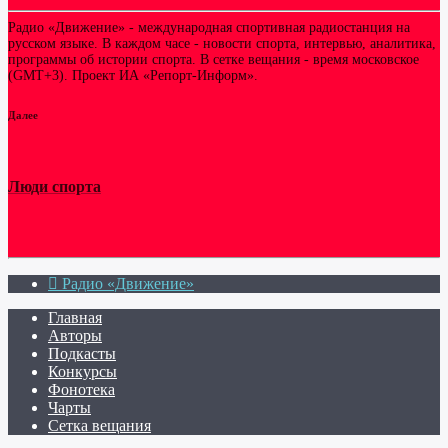
Радио «Движение» - международная спортивная радиостанция на
русском языке. В каждом часе - новости спорта, интервью, аналитика,
программы об истории спорта. В сетке вещания - время московское
(GMT+3). Проект ИА «Репорт-Информ».
Далее
Люди спорта
Радио «Движение»
Главная
Авторы
Подкасты
Конкурсы
Фонотека
Чарты
Сетка вещания