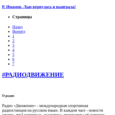
Р. Имамов. Лью вернулась и выиграла!
Страницы
Назад
Вперёд
1
2
3
4
5
6
7
#РАДИОДВИЖЕНИЕ
О радио
Радио «Движение» - международная спортивная
радиостанция на русском языке. В каждом часе - новости
спорта, mp3 интервью, аналитика, программы об истории