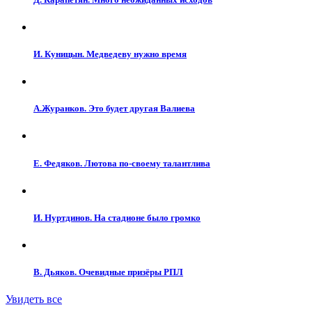
И. Куницын. Медведеву нужно время
А.Журанков. Это будет другая Валиева
Е. Федяков. Лютова по-своему талантлива
И. Нуртдинов. На стадионе было громко
В. Дьяков. Очевидные призёры РПЛ
Увидеть все