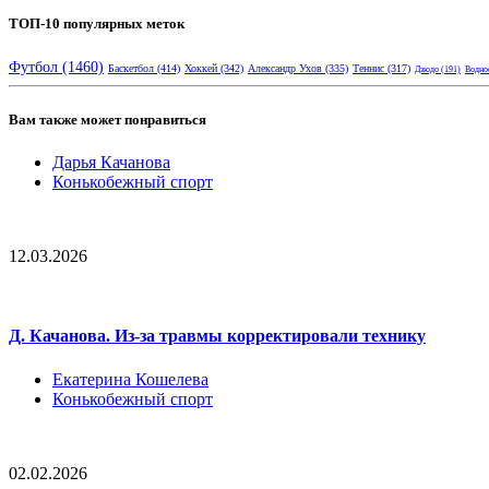
ТОП-10 популярных меток
Футбол
(1460)
Баскетбол
(414)
Хоккей
(342)
Александр Ухов
(335)
Теннис
(317)
Дзюдо
(191)
Водно
Вам также может понравиться
Дарья Качанова
Конькобежный спорт
12.03.2026
Д. Качанова. Из-за травмы корректировали технику
Екатерина Кошелева
Конькобежный спорт
02.02.2026