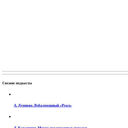
Свежие подкасты
А. Дурново. Взбалмошный «Реал»
Д. Карапетян. Много неожиданных исходов