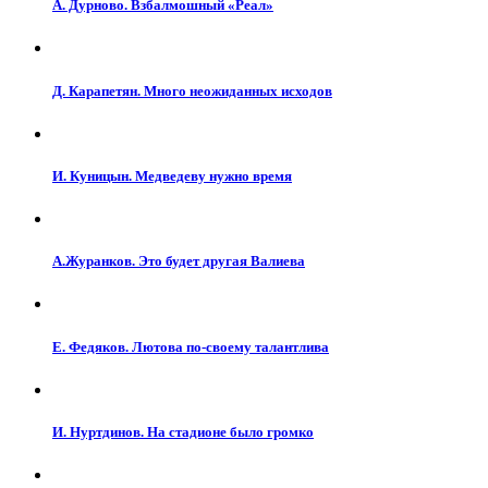
А. Дурново. Взбалмошный «Реал»
Д. Карапетян. Много неожиданных исходов
И. Куницын. Медведеву нужно время
А.Журанков. Это будет другая Валиева
Е. Федяков. Лютова по-своему талантлива
И. Нуртдинов. На стадионе было громко