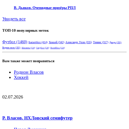
В. Дьяков. Очевидные призёры РПЛ
Увидеть все
ТОП-10 популярных меток
Футбол
(1460)
Баскетбол
(414)
Хоккей
(342)
Александр Ухов
(335)
Теннис
(317)
Дзюдо
(191)
Водное поло
(181)
Шахматы
(134)
Гандбол
(130)
Волейбол
(124)
Вам также может понравиться
Родион Власов
Хоккей
02.07.2026
Р. Власов. НХЛовский семифутер