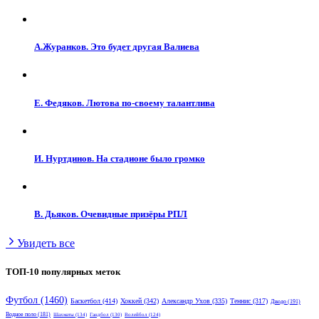
А.Журанков. Это будет другая Валиева
Е. Федяков. Лютова по-своему талантлива
И. Нуртдинов. На стадионе было громко
В. Дьяков. Очевидные призёры РПЛ
Увидеть все
ТОП-10 популярных меток
Футбол
(1460)
Баскетбол
(414)
Хоккей
(342)
Александр Ухов
(335)
Теннис
(317)
Дзюдо
(191)
Водное поло
(181)
Шахматы
(134)
Гандбол
(130)
Волейбол
(124)