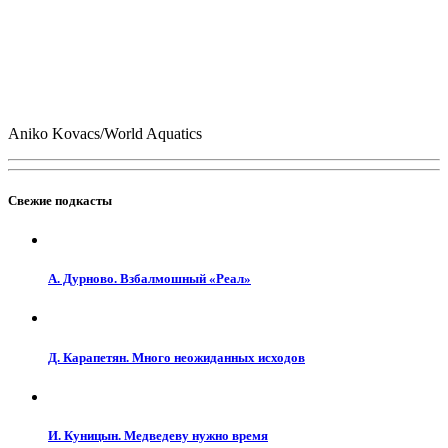
Aniko Kovacs/World Aquatics
Свежие подкасты
А. Дурново. Взбалмошный «Реал»
Д. Карапетян. Много неожиданных исходов
И. Куницын. Медведеву нужно время