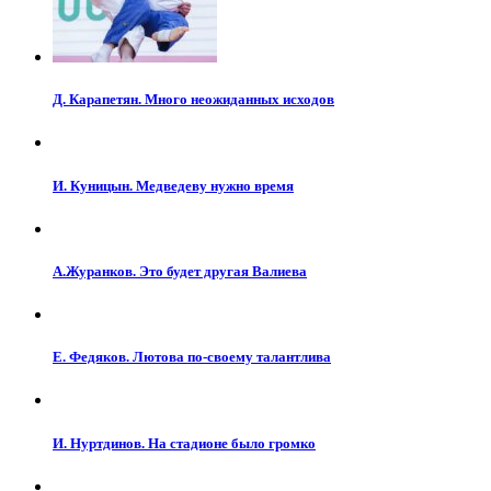
Д. Карапетян. Много неожиданных исходов
И. Куницын. Медведеву нужно время
А.Журанков. Это будет другая Валиева
Е. Федяков. Лютова по-своему талантлива
И. Нуртдинов. На стадионе было громко