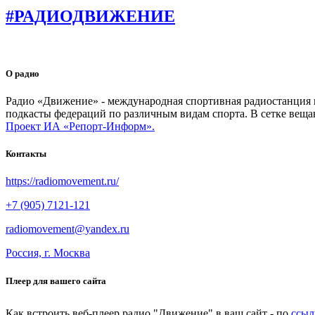
#РАДИОДВИЖЕНИЕ
О радио
Радио «Движение» - международная спортивная радиостанция на
подкасты федераций по различным видам спорта. В сетке веща
Проект ИА «Репорт-Информ».
Контакты
https://radiomovement.ru/
+7 (905) 7121-121
radiomovement@yandex.ru
Россия, г. Москва
Плеер для вашего сайта
Как встроить веб-плеер радио "Движение" в ваш сайт - по
ссыл