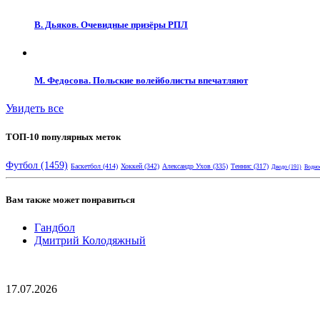
В. Дьяков. Очевидные призёры РПЛ
М. Федосова. Польские волейболисты впечатляют
Увидеть все
ТОП-10 популярных меток
Футбол
(1459)
Баскетбол
(414)
Хоккей
(342)
Александр Ухов
(335)
Теннис
(317)
Дзюдо
(191)
Водно
Вам также может понравиться
Гандбол
Дмитрий Колодяжный
17.07.2026