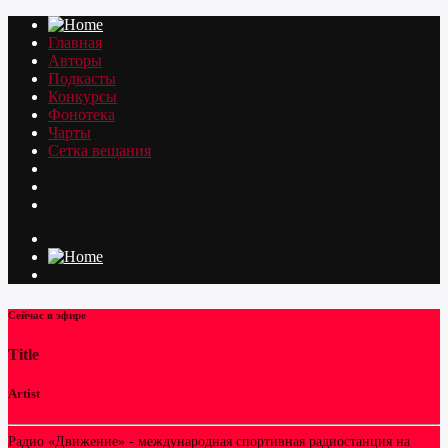
Главная
Авторы
Подкасты
Конкурсы
Фонотека
Чарты
Сетка вещания
Сейчас в эфире
Title
Artist
Радио «Движение» - международная спортивная радиостанция на