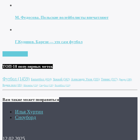
М. Федосова. Польские волейболисты впечатляют
Г.Кудинов. Барези — это сам футбол
Увидеть все
ТОП-10 популярных меток
Футбол
(1459)
Баскетбол
(414)
Хоккей
(342)
Александр Ухов
(335)
Теннис
(317)
Дзюдо
(190)
Водное поло
(181)
Шахматы
(134)
Гандбол
(130)
Волейбол
(124)
Вам также может понравиться
Илья Хуртин
Сноуборд
12.02.2025