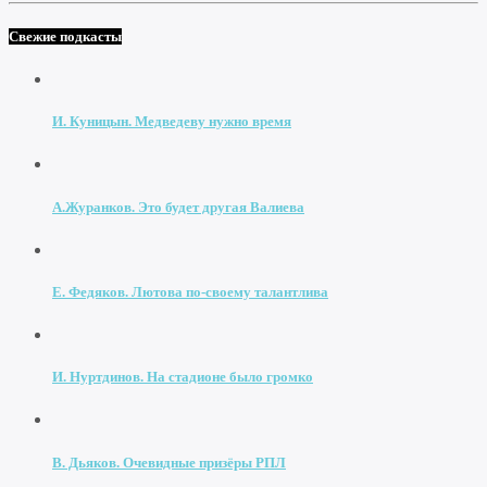
Свежие подкасты
И. Куницын. Медведеву нужно время
А.Журанков. Это будет другая Валиева
Е. Федяков. Лютова по-своему талантлива
И. Нуртдинов. На стадионе было громко
В. Дьяков. Очевидные призёры РПЛ