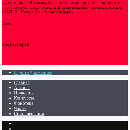
русском языке. В каждом часе - новости спорта, интервью, аналитика,
программы об истории спорта. В сетке вещания - время московское
(GMT+3). Проект ИА «Репорт-Информ».
Далее
Люди спорта
Радио «Движение»
Главная
Авторы
Подкасты
Конкурсы
Фонотека
Чарты
Сетка вещания