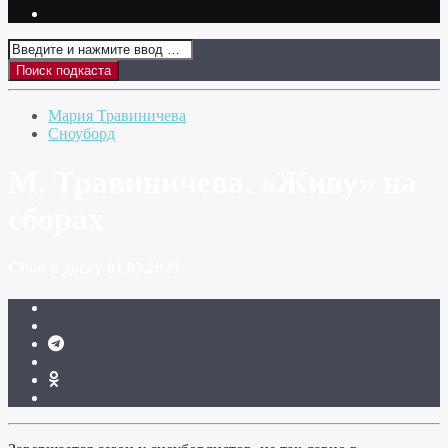
Мария Травиничева
Сноуборд
М. Травиничева. «Живу» на
сборах
Свои в доску 01.03.2025