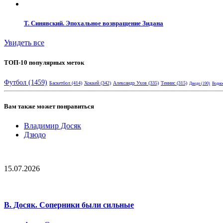
Т. Синявский. Эпохальное возвращение Зидана
Увидеть все
ТОП-10 популярных меток
Футбол
(1459)
Баскетбол
(414)
Хоккей
(342)
Александр Ухов
(335)
Теннис
(315)
Дзюдо
(190)
Водно
Вам также может понравиться
Владимир Досяк
Дзюдо
15.07.2026
В. Досяк. Соперники были сильные