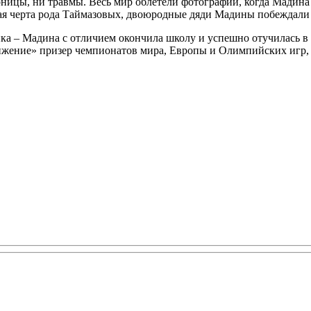
ницы, ни травмы. Весь мир облетели фотографии, когда Мадина 
ная черта рода Таймазовых, двоюродные дяди Мадины побеждали
ка – Мадина с отличием окончила школу и успешно отучилась в
ижение» призер чемпионатов мира, Европы и Олимпийских игр,