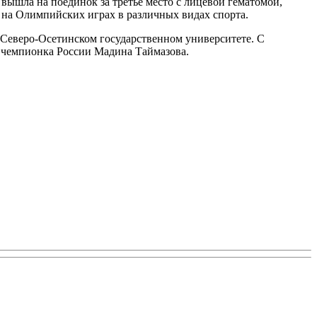
вышла на поединок за третье место с лицевой гематомой,
 на Олимпийских играх в различных видах спорта.
 Северо-Осетинском государственном университете. С
 чемпионка России Мадина Таймазова.