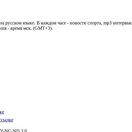
 русском языке. В каждом часе - новости спорта, mp3 интервью
ния - время мск. (GMT+3).
ке
ссылке
BY-NC-ND 3.0