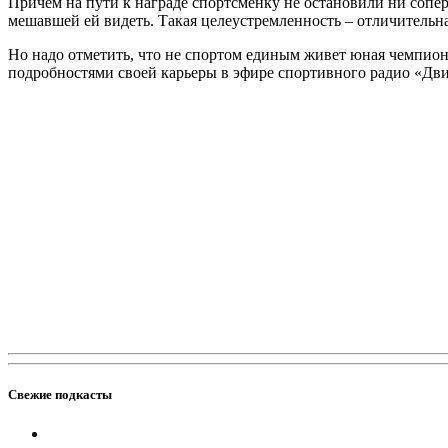
Причем на пути к награде спортсменку не остановили ни сопер
мешавшей ей видеть. Такая целеустремленность – отличитель
Но надо отметить, что не спортом единым живет юная чемпион
подробностями своей карьеры в эфире спортивного радио «Дв
Свежие подкасты