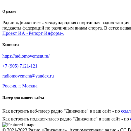
О радио
Радио «Движение» - международная спортивная радиостанция на
подкасты федераций по различным видам спорта. В сетке веща
Проект ИА «Репорт-Информ».
Контакты
https://radiomovement.ru/
+7 (905) 7121-121
radiomovement@yandex.ru
Россия, г. Москва
Плеер для вашего сайта
Как встроить веб-плеер радио "Движение" в ваш сайт - по
ссыл
Как встроить подкаст-плеер радио "Движение" в ваш сайт - по
© 2021-2023 Радио «Движение». Аудиоматериалы радио - CC 