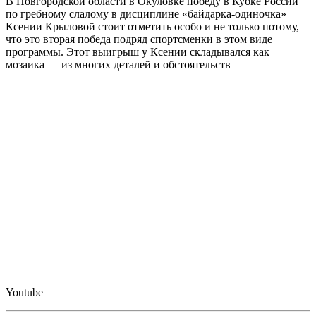
В Новгородской области в Окуловке победу в Кубке России
по гребному слалому в дисциплине «байдарка-одиночка»
Ксении Крыловой стоит отметить особо и не только потому,
что это вторая победа подряд спортсменки в этом виде
программы. Этот выигрыш у Ксении складывался как
мозаика — из многих деталей и обстоятельств
Youtube