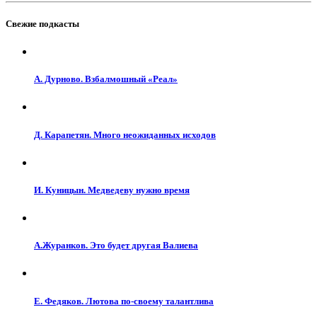
Свежие подкасты
А. Дурново. Взбалмошный «Реал»
Д. Карапетян. Много неожиданных исходов
И. Куницын. Медведеву нужно время
А.Журанков. Это будет другая Валиева
Е. Федяков. Лютова по-своему талантлива