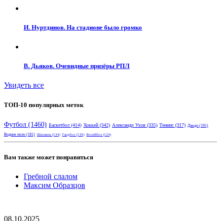
И. Нуртдинов. На стадионе было громко
В. Дьяков. Очевидные призёры РПЛ
Увидеть все
ТОП-10 популярных меток
Футбол
(1460)
Баскетбол
(414)
Хоккей
(342)
Александр Ухов
(335)
Теннис
(317)
Дзюдо
(191)
Водное поло
(181)
Шахматы
(134)
Гандбол
(130)
Волейбол
(124)
Вам также может понравиться
Гребной слалом
Максим Образцов
08.10.2025