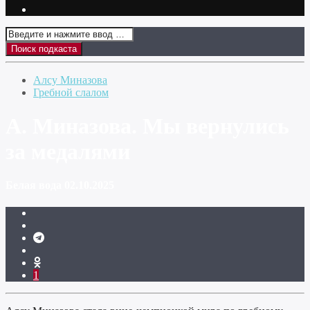
Алсу Миназова
Гребной слалом
А. Миназова. Мы вернулись
за медалями
Белая вода 02.10.2025
1