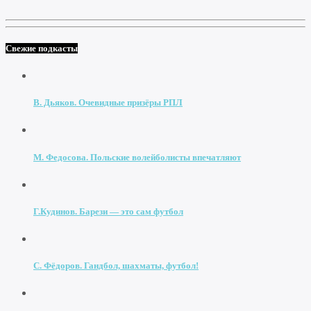
Свежие подкасты
В. Дьяков. Очевидные призёры РПЛ
М. Федосова. Польские волейболисты впечатляют
Г.Кудинов. Барези — это сам футбол
С. Фёдоров. Гандбол, шахматы, футбол!