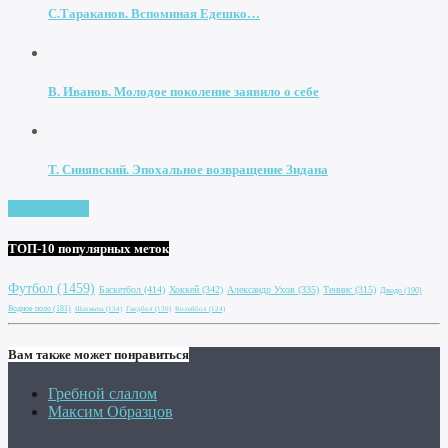
С.Тараканов. Вспоминая Едешко…
В. Иванов. Молодое поколение заявило о себе
Т. Синявский. Эпохальное возвращение Зидана
Увидеть все
ТОП-10 популярных меток
Футбол
(1459)
Баскетбол
(414)
Хоккей
(342)
Александр Ухов
(335)
Теннис
(315)
Дзюдо
(190)
Водное поло
(181)
Шахматы
(134)
Гандбол
(130)
Волейбол
(124)
Вам также может понравиться
Гребной слалом
Максим Образцов