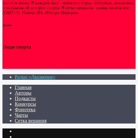
русском языке. В каждом часе - новости спорта, интервью, аналитика,
программы об истории спорта. В сетке вещания - время московское
(GMT+3). Проект ИА «Репорт-Информ».
Далее
Люди спорта
Радио «Движение»
Главная
Авторы
Подкасты
Конкурсы
Фонотека
Чарты
Сетка вещания