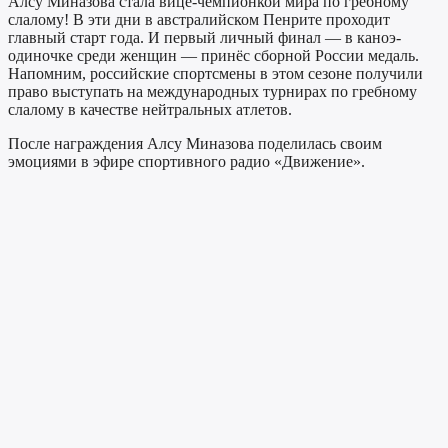
Алсу Миназова стала вице-чемпионкой мира по гребному
слалому! В эти дни в австралийском Пенрите проходит
главный старт года. И первый личный финал — в каноэ-
одиночке среди женщин — принёс сборной России медаль.
Напомним, российские спортсмены в этом сезоне получили
право выступать на международных турнирах по гребному
слалому в качестве нейтральных атлетов.
После награждения Алсу Миназова поделилась своим
эмоциями в эфире спортивного радио «Движение».