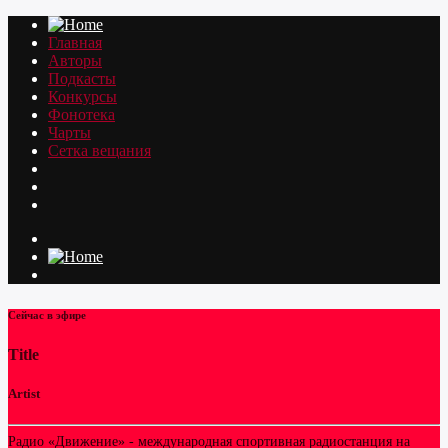
Главная
Авторы
Подкасты
Конкурсы
Фонотека
Чарты
Сетка вещания
Сейчас в эфире
Title
Artist
Радио «Движение» - международная спортивная радиостанция на