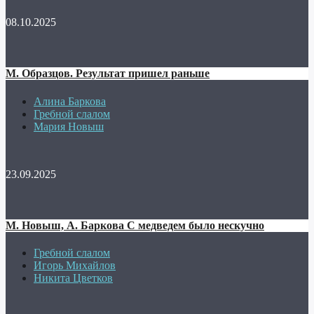
08.10.2025
М. Образцов. Результат пришел раньше
Алина Баркова
Гребной слалом
Мария Новыш
23.09.2025
М. Новыш, А. Баркова С медведем было нескучно
Гребной слалом
Игорь Михайлов
Никита Цветков