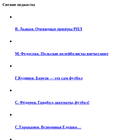
Свежие подкасты
В. Дьяков. Очевидные призёры РПЛ
М. Федосова. Польские волейболисты впечатляют
Г.Кудинов. Барези — это сам футбол
С. Фёдоров. Гандбол, шахматы, футбол!
С.Тараканов. Вспоминая Едешко…