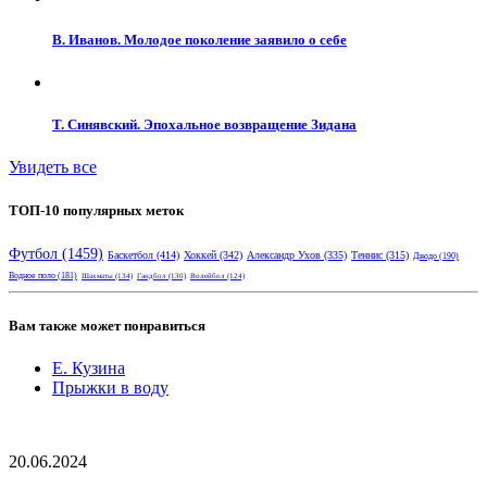
В. Иванов. Молодое поколение заявило о себе
Т. Синявский. Эпохальное возвращение Зидана
Увидеть все
ТОП-10 популярных меток
Футбол
(1459)
Баскетбол
(414)
Хоккей
(342)
Александр Ухов
(335)
Теннис
(315)
Дзюдо
(190)
Водное поло
(181)
Шахматы
(134)
Гандбол
(130)
Волейбол
(124)
Вам также может понравиться
Е. Кузина
Прыжки в воду
20.06.2024