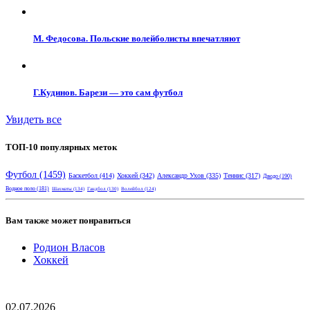
М. Федосова. Польские волейболисты впечатляют
Г.Кудинов. Барези — это сам футбол
Увидеть все
ТОП-10 популярных меток
Футбол
(1459)
Баскетбол
(414)
Хоккей
(342)
Александр Ухов
(335)
Теннис
(317)
Дзюдо
(190)
Водное поло
(181)
Шахматы
(134)
Гандбол
(130)
Волейбол
(124)
Вам также может понравиться
Родион Власов
Хоккей
02.07.2026