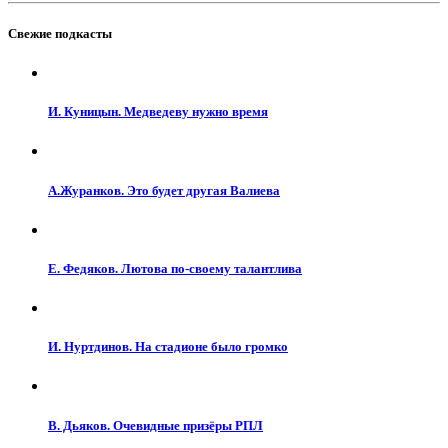
Свежие подкасты
И. Куницын. Медведеву нужно время
А.Журанков. Это будет другая Валиева
Е. Федяков. Лютова по-своему талантлива
И. Нуртдинов. На стадионе было громко
В. Дьяков. Очевидные призёры РПЛ