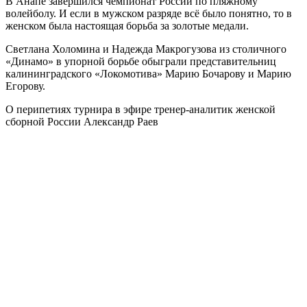
В Анапе завершился чемпионат России по пляжному
волейболу. И если в мужском разряде всё было понятно, то в
женском была настоящая борьба за золотые медали.
Светлана Холомина и Надежда Макрогузова из столичного
«Динамо» в упорной борьбе обыграли представительниц
калининградского «Локомотива» Марию Бочарову и Марию
Егорову.
О перипетиях турнира в эфире тренер-аналитик женской
сборной России Александр Раев