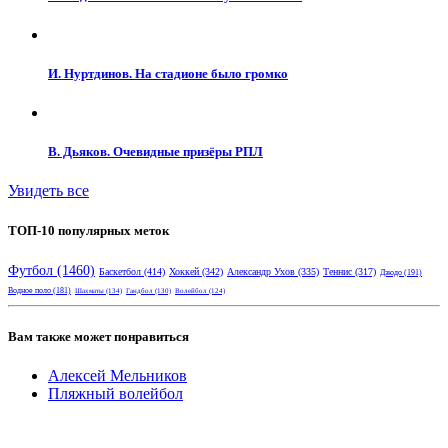
И. Нуртдинов. На стадионе было громко
В. Дьяков. Очевидные призёры РПЛ
Увидеть все
ТОП-10 популярных меток
Футбол
(1460)
Баскетбол
(414)
Хоккей
(342)
Александр Ухов
(335)
Теннис
(317)
Дзюдо
(191)
Водное поло
(181)
Шахматы
(134)
Гандбол
(130)
Волейбол
(124)
Вам также может понравиться
Алексей Мельников
Пляжный волейбол