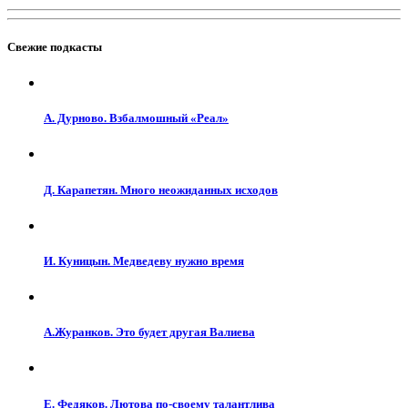
Свежие подкасты
А. Дурново. Взбалмошный «Реал»
Д. Карапетян. Много неожиданных исходов
И. Куницын. Медведеву нужно время
А.Журанков. Это будет другая Валиева
Е. Федяков. Лютова по-своему талантлива