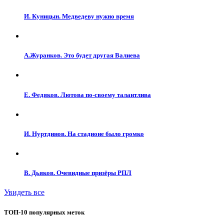
И. Куницын. Медведеву нужно время
А.Журанков. Это будет другая Валиева
Е. Федяков. Лютова по-своему талантлива
И. Нуртдинов. На стадионе было громко
В. Дьяков. Очевидные призёры РПЛ
Увидеть все
ТОП-10 популярных меток