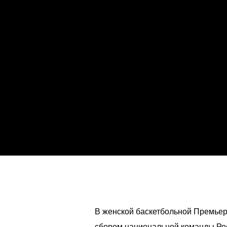
В женской баскетбольной Премьер
сбором национальной команды Рос