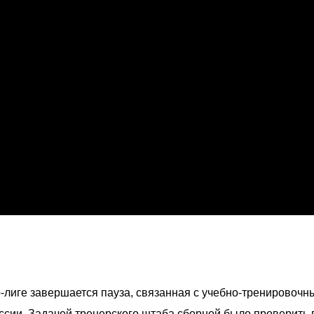
-лиге завершается пауза, связанная с учебно-тренировочн
сии. Задачей тренерского штаба сборной было проверить 