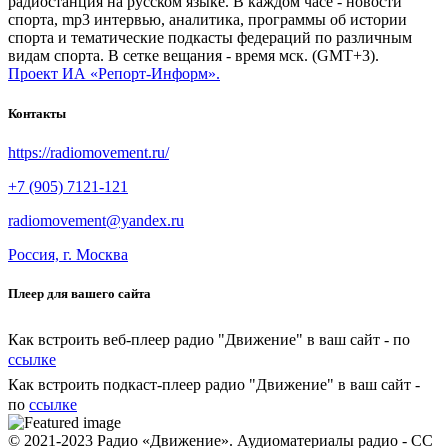
радиостанция на русском языке. В каждом часе - новости
спорта, mp3 интервью, аналитика, программы об истории
спорта и тематические подкасты федераций по различным
видам спорта. В сетке вещания - время мск. (GMT+3).
Проект ИА «Репорт-Информ».
Контакты
https://radiomovement.ru/
+7 (905) 7121-121
radiomovement@yandex.ru
Россия, г. Москва
Плеер для вашего сайта
Как встроить веб-плеер радио "Движение" в ваш сайт - по
ссылке
Как встроить подкаст-плеер радио "Движение" в ваш сайт -
по
ссылке
© 2021-2023 Радио «Движение». Аудиоматериалы радио - CC