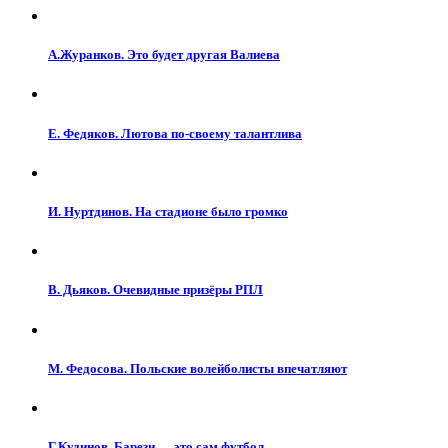
А.Журанков. Это будет другая Валиева
Е. Федяков. Лютова по-своему талантлива
И. Нуртдинов. На стадионе было громко
В. Дьяков. Очевидные призёры РПЛ
М. Федосова. Польские волейболисты впечатляют
Г.Кудинов. Барези — это сам футбол