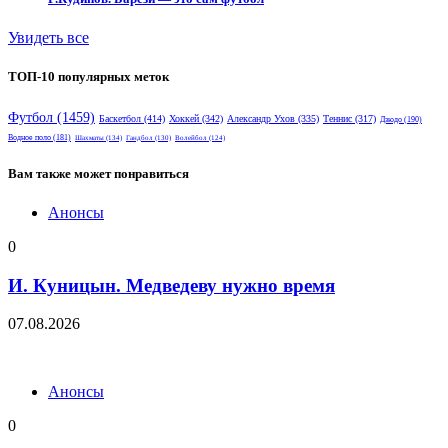
Увидеть все
ТОП-10 популярных меток
Футбол
(1459)
Баскетбол
(414)
Хоккей
(342)
Александр Ухов
(335)
Теннис
(317)
Дзюдо
(190)
Водное поло
(181)
Шахматы
(134)
Гандбол
(130)
Волейбол
(124)
Вам также может понравиться
Анонсы
0
И. Куницын. Медведеву нужно время
07.08.2026
Анонсы
0