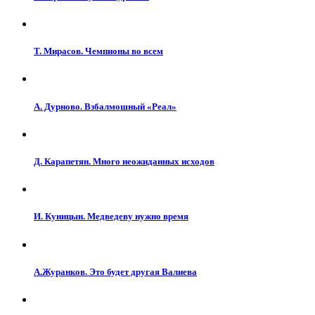
Т. Мирасов. Чемпионы во всем
А. Дурново. Взбалмошный «Реал»
Д. Карапетян. Много неожиданных исходов
И. Куницын. Медведеву нужно время
А.Журанков. Это будет другая Валиева