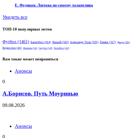
Е. Федяков. Лютова по-своему талантлива
Увидеть все
ТОП-10 популярных меток
Футбол
(1461)
Баскетбол
(414)
Хоккей
(342)
Александр Ухов
(335)
Теннис
(317)
Дзюдо
(191)
Водное поло
(181)
Шахматы
(134)
Гандбол
(130)
Волейбол
(124)
Вам также может понравиться
Анонсы
0
А.Борисов. Путь Моуринью
09.08.2026
Анонсы
0