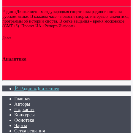
Радио «Движение» - международная спортивная радиостанция на
русском языке. В каждом часе - новости спорта, интервью, аналитика,
программы об истории спорта. В сетке вещания - время московское
(GMT+3). Проект ИА «Репорт-Информ».
Далее
Аналитика
Радио «Движение»
Главная
Авторы
Подкасты
Конкурсы
Фонотека
Чарты
Сетка вещания