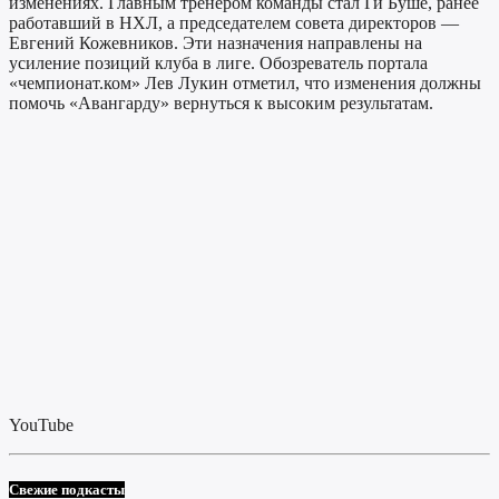
изменениях. Главным тренером команды стал Ги Буше, ранее
работавший в НХЛ, а председателем совета директоров —
Евгений Кожевников. Эти назначения направлены на
усиление позиций клуба в лиге. Обозреватель портала
«чемпионат.ком» Лев Лукин отметил, что изменения должны
помочь «Авангарду» вернуться к высоким результатам.
YouTube
Свежие подкасты