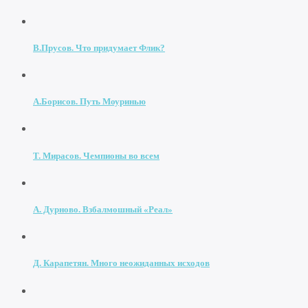
В.Прусов. Что придумает Флик?
А.Борисов. Путь Моуринью
Т. Мирасов. Чемпионы во всем
А. Дурново. Взбалмошный «Реал»
Д. Карапетян. Много неожиданных исходов