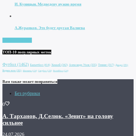
И. Куницын. Медведеву нужно время
А.Журанков. Это будет другая Валиева
Увидеть все
ТОП-10 популярных меток
Футбол
(1462)
Баскетбол
(414)
Хоккей
(342)
Александр Ухов
(335)
Теннис
(317)
Дзюдо
(191)
Водное поло
(181)
Шахматы
(134)
Гандбол
(130)
Волейбол
(124)
Вам также может понравиться
Без рубрики
0
А. Тарханов, Д.Селюк. «Зенит» на голову
сильнее
24.07.2026