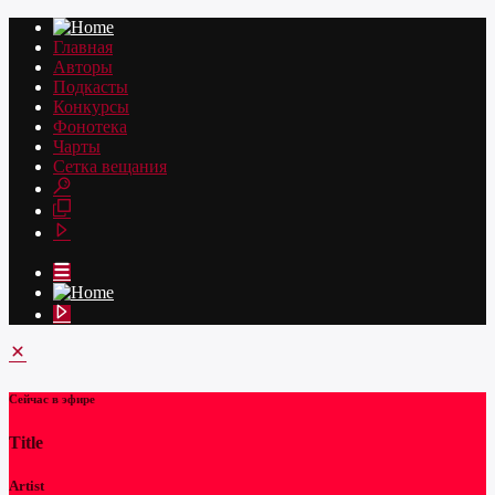
Главная
Авторы
Подкасты
Конкурсы
Фонотека
Чарты
Сетка вещания
Сейчас в эфире
Title
Artist