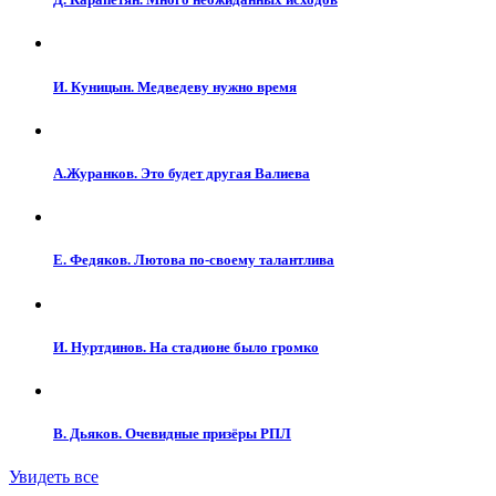
И. Куницын. Медведеву нужно время
А.Журанков. Это будет другая Валиева
Е. Федяков. Лютова по-своему талантлива
И. Нуртдинов. На стадионе было громко
В. Дьяков. Очевидные призёры РПЛ
Увидеть все