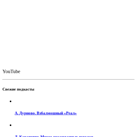
YouTube
Свежие подкасты
А. Дурново. Взбалмошный «Реал»
Д. Карапетян. Много неожиданных исходов