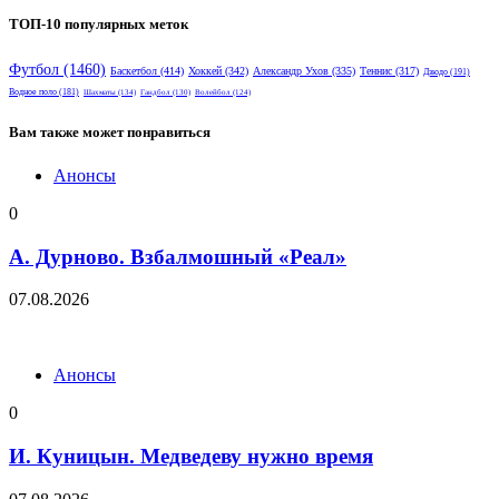
ТОП-10 популярных меток
Футбол
(1460)
Баскетбол
(414)
Хоккей
(342)
Александр Ухов
(335)
Теннис
(317)
Дзюдо
(191)
Водное поло
(181)
Шахматы
(134)
Гандбол
(130)
Волейбол
(124)
Вам также может понравиться
Анонсы
0
А. Дурново. Взбалмошный «Реал»
07.08.2026
Анонсы
0
И. Куницын. Медведеву нужно время