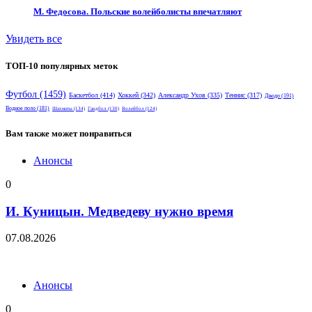
М. Федосова. Польские волейболисты впечатляют
Увидеть все
ТОП-10 популярных меток
Футбол
(1459)
Баскетбол
(414)
Хоккей
(342)
Александр Ухов
(335)
Теннис
(317)
Дзюдо
(191)
Водное поло
(181)
Шахматы
(134)
Гандбол
(130)
Волейбол
(124)
Вам также может понравиться
Анонсы
0
И. Куницын. Медведеву нужно время
07.08.2026
Анонсы
0