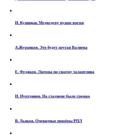
И. Куницын. Медведеву нужно время
А.Журанков. Это будет другая Валиева
Е. Федяков. Лютова по-своему талантлива
И. Нуртдинов. На стадионе было громко
В. Дьяков. Очевидные призёры РПЛ