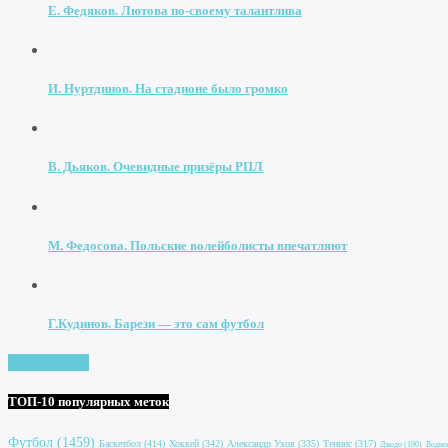
Е. Федяков. Лютова по-своему талантлива
И. Нуртдинов. На стадионе было громко
В. Дьяков. Очевидные призёры РПЛ
М. Федосова. Польские волейболисты впечатляют
Г.Кудинов. Барези — это сам футбол
Увидеть все
ТОП-10 популярных меток
Футбол
(1459)
Баскетбол
(414)
Хоккей
(342)
Александр Ухов
(335)
Теннис
(317)
Дзюдо
(190)
Водно