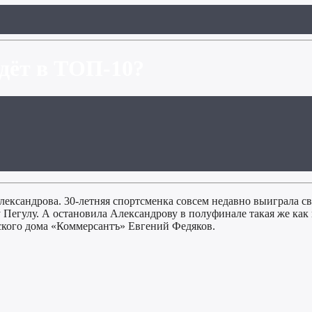
йдёт в ТОП-10?
ександрова. 30-летняя спортсменка совсем недавно выиграла св
Пегулу. А остановила Александрову в полуфинале такая же как 
ского дома «Коммерсантъ» Евгений Федяков.