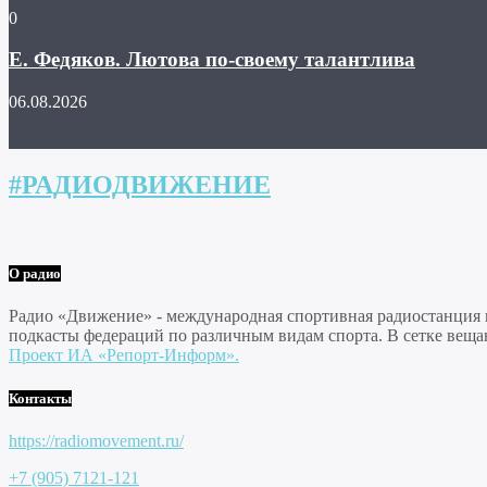
0
Е. Федяков. Лютова по-своему талантлива
06.08.2026
#РАДИОДВИЖЕНИЕ
О радио
Радио «Движение» - международная спортивная радиостанция на
подкасты федераций по различным видам спорта. В сетке веща
Проект ИА «Репорт-Информ».
Контакты
https://radiomovement.ru/
+7 (905) 7121-121