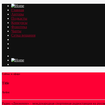
Главная
Авторы
Подкасты
Конкурсы
Фонотека
Чарты
Сетка вещания
Сейчас в эфире
Title
Artist
Радио «Движение» - международная спортивная радиостанция на русском