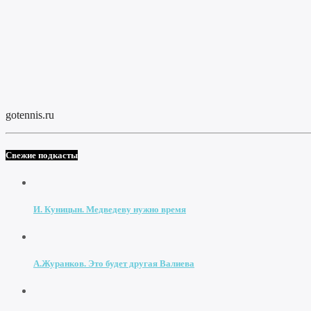
gotennis.ru
Свежие подкасты
И. Куницын. Медведеву нужно время
А.Журанков. Это будет другая Валиева