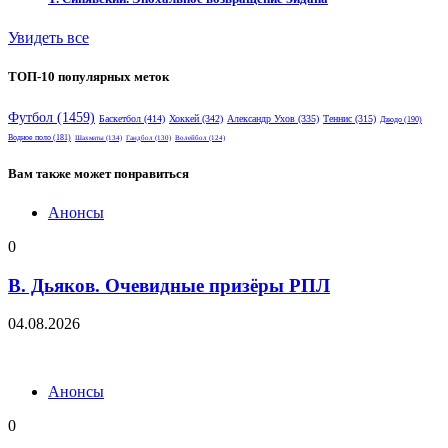
Увидеть все
ТОП-10 популярных меток
Футбол
(1459)
Баскетбол
(414)
Хоккей
(342)
Александр Ухов
(335)
Теннис
(315)
Дзюдо
(190)
Водное поло
(181)
Шахматы
(134)
Гандбол
(130)
Волейбол
(124)
Вам также может понравиться
Анонсы
0
В. Дьяков. Очевидные призёры РПЛ
04.08.2026
Анонсы
0