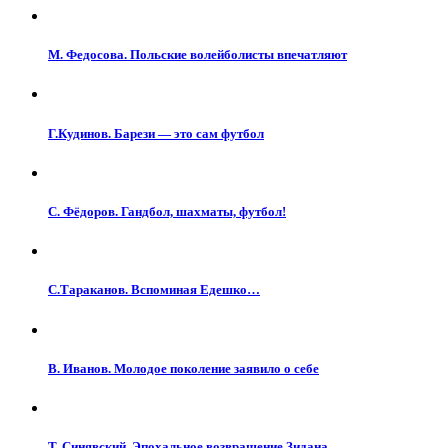
М. Федосова. Польские волейболисты впечатляют
Г.Кудинов. Барези — это сам футбол
С. Фёдоров. Гандбол, шахматы, футбол!
С.Тараканов. Вспоминая Едешко…
В. Иванов. Молодое поколение заявило о себе
Т. Синявский. Эпохальное возвращение Зидана