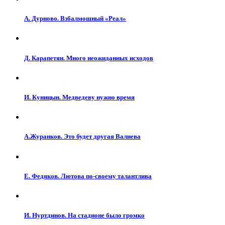
А. Дурново. Взбалмошный «Реал»
Д. Карапетян. Много неожиданных исходов
И. Куницын. Медведеву нужно время
А.Журанков. Это будет другая Валиева
Е. Федяков. Лютова по-своему талантлива
И. Нуртдинов. На стадионе было громко