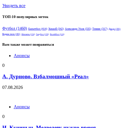
Увидеть все
ТОП-10 популярных меток
Футбол
(1460)
Баскетбол
(414)
Хоккей
(342)
Александр Ухов
(335)
Теннис
(317)
Дзюдо
(191)
Водное поло
(181)
Шахматы
(134)
Гандбол
(130)
Волейбол
(124)
Вам также может понравиться
Анонсы
0
А. Дурново. Взбалмошный «Реал»
07.08.2026
Анонсы
0
И. Куницын. Медведеву нужно время