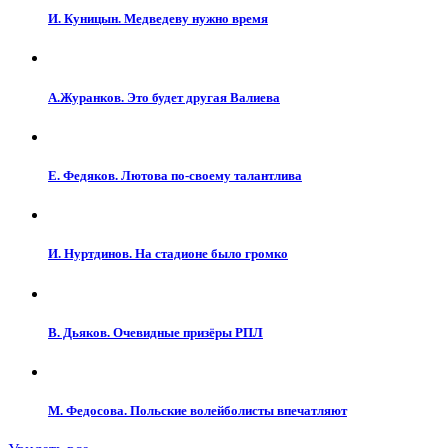
И. Куницын. Медведеву нужно время
А.Журанков. Это будет другая Валиева
Е. Федяков. Лютова по-своему талантлива
И. Нуртдинов. На стадионе было громко
В. Дьяков. Очевидные призёры РПЛ
М. Федосова. Польские волейболисты впечатляют