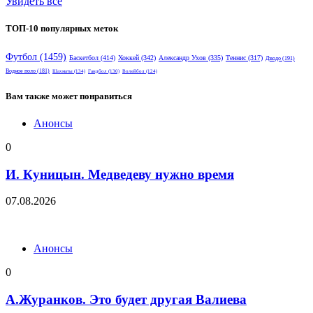
Увидеть все
ТОП-10 популярных меток
Футбол
(1459)
Баскетбол
(414)
Хоккей
(342)
Александр Ухов
(335)
Теннис
(317)
Дзюдо
(191)
Водное поло
(181)
Шахматы
(134)
Гандбол
(130)
Волейбол
(124)
Вам также может понравиться
Анонсы
0
И. Куницын. Медведеву нужно время
07.08.2026
Анонсы
0
А.Журанков. Это будет другая Валиева