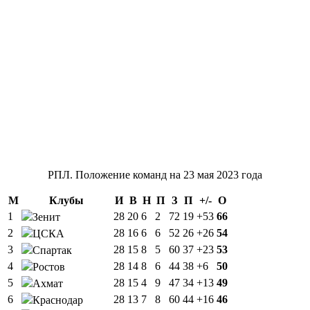
РПЛ. Положение команд на 23 мая 2023 года
М
Клубы
И
В
Н
П
З
П
+/-
О
1
28
20
6
2
72
19
+53
66
Зенит
2
28
16
6
6
52
26
+26
54
ЦСКА
3
28
15
8
5
60
37
+23
53
Спартак
4
28
14
8
6
44
38
+6
50
Ростов
5
28
15
4
9
47
34
+13
49
Ахмат
6
28
13
7
8
60
44
+16
46
Краснодар