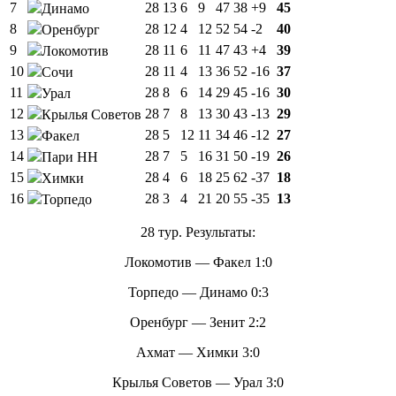
7
28
13
6
9
47
38
+9
45
Динамо
8
28
12
4
12
52
54
-2
40
Оренбург
9
28
11
6
11
47
43
+4
39
Локомотив
10
28
11
4
13
36
52
-16
37
Сочи
11
28
8
6
14
29
45
-16
30
Урал
12
28
7
8
13
30
43
-13
29
Крылья Советов
13
28
5
12
11
34
46
-12
27
Факел
14
28
7
5
16
31
50
-19
26
Пари НН
15
28
4
6
18
25
62
-37
18
Химки
16
28
3
4
21
20
55
-35
13
Торпедо
28 тур. Результаты:
Локомотив — Факел 1:0
Торпедо — Динамо 0:3
Оренбург — Зенит 2:2
Ахмат — Химки 3:0
Крылья Советов — Урал 3:0