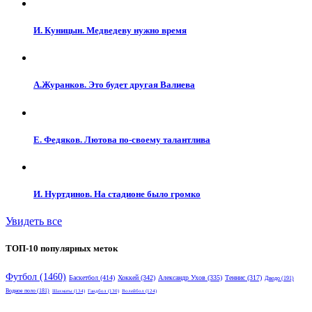
И. Куницын. Медведеву нужно время
А.Журанков. Это будет другая Валиева
Е. Федяков. Лютова по-своему талантлива
И. Нуртдинов. На стадионе было громко
Увидеть все
ТОП-10 популярных меток
Футбол
(1460)
Баскетбол
(414)
Хоккей
(342)
Александр Ухов
(335)
Теннис
(317)
Дзюдо
(191)
Водное поло
(181)
Шахматы
(134)
Гандбол
(130)
Волейбол
(124)