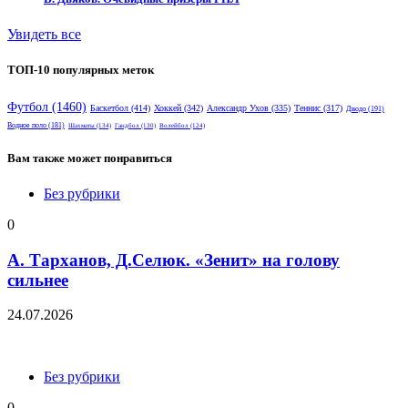
Увидеть все
ТОП-10 популярных меток
Футбол
(1460)
Баскетбол
(414)
Хоккей
(342)
Александр Ухов
(335)
Теннис
(317)
Дзюдо
(191)
Водное поло
(181)
Шахматы
(134)
Гандбол
(130)
Волейбол
(124)
Вам также может понравиться
Без рубрики
0
А. Тарханов, Д.Селюк. «Зенит» на голову
сильнее
24.07.2026
Без рубрики
0