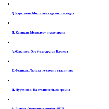
Д. Карапетян. Много неожиданных исходов
И. Куницын. Медведеву нужно время
А.Журанков. Это будет другая Валиева
Е. Федяков. Лютова по-своему талантлива
И. Нуртдинов. На стадионе было громко
В. Дьяков. Очевидные призёры РПЛ