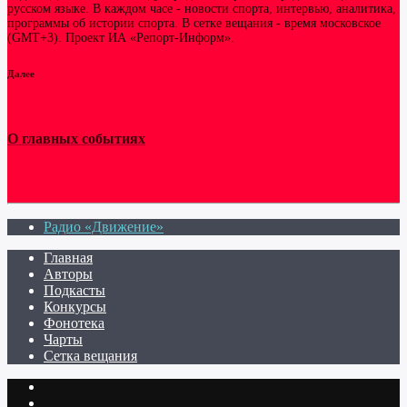
русском языке. В каждом часе - новости спорта, интервью, аналитика,
программы об истории спорта. В сетке вещания - время московское
(GMT+3). Проект ИА «Репорт-Информ».
Далее
О главных событиях
Радио «Движение»
Главная
Авторы
Подкасты
Конкурсы
Фонотека
Чарты
Сетка вещания