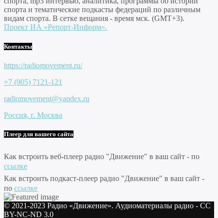
спорта, mp3 интервью, аналитика, программы об истории
спорта и тематические подкасты федераций по различным
видам спорта. В сетке вещания - время мск. (GMT+3).
Проект ИА «Репорт-Информ».
Контакты
https://radiomovement.ru/
+7 (905) 7121-121
radiomovement@yandex.ru
Россия, г. Москва
Плеер для вашего сайта
Как встроить веб-плеер радио "Движение" в ваш сайт - по
ссылке
Как встроить подкаст-плеер радио "Движение" в ваш сайт -
по
ссылке
© 2021-2023 Радио «Движение». Аудиоматериалы радио - CC
BY-NC-ND 3.0