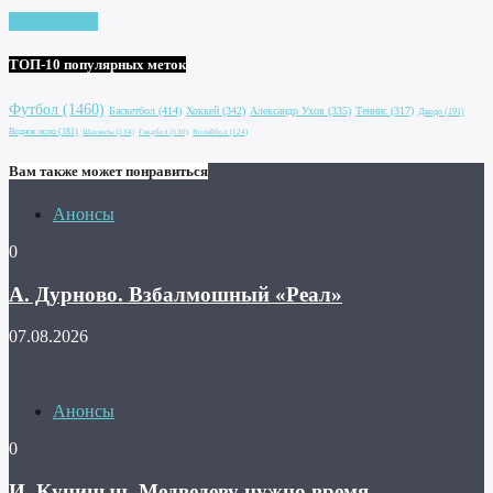
Увидеть все
ТОП-10 популярных меток
Футбол
(1460)
Баскетбол
(414)
Хоккей
(342)
Александр Ухов
(335)
Теннис
(317)
Дзюдо
(191)
Водное поло
(181)
Шахматы
(134)
Гандбол
(130)
Волейбол
(124)
Вам также может понравиться
Анонсы
0
А. Дурново. Взбалмошный «Реал»
07.08.2026
Анонсы
0
И. Куницын. Медведеву нужно время