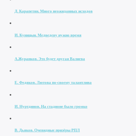
Д. Карапетян. Много неожиданных исходов
И. Куницын. Медведеву нужно время
А.Журанков. Это будет другая Валиева
Е. Федяков. Лютова по-своему талантлива
И. Нуртдинов. На стадионе было громко
В. Дьяков. Очевидные призёры РПЛ