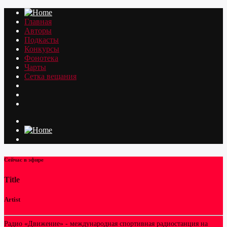
Главная
Авторы
Подкасты
Конкурсы
Фонотека
Чарты
Сетка вещания
Сейчас в эфире
Title
Artist
Радио «Движение» - международная спортивная радиостанция на