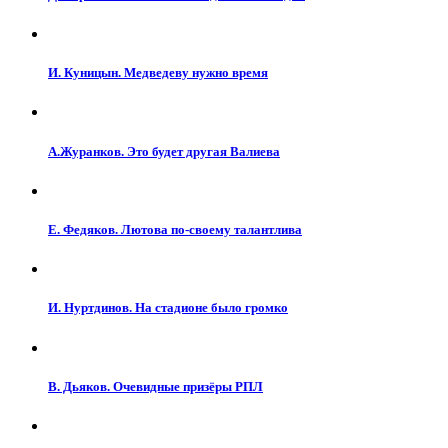
И. Куницын. Медведеву нужно время
А.Журанков. Это будет другая Валиева
Е. Федяков. Лютова по-своему талантлива
И. Нуртдинов. На стадионе было громко
В. Дьяков. Очевидные призёры РПЛ