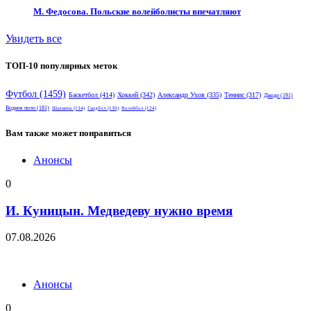
М. Федосова. Польские волейболисты впечатляют
Увидеть все
ТОП-10 популярных меток
Футбол
(1459)
Баскетбол
(414)
Хоккей
(342)
Александр Ухов
(335)
Теннис
(317)
Дзюдо
(191)
Водное поло
(181)
Шахматы
(134)
Гандбол
(130)
Волейбол
(124)
Вам также может понравиться
Анонсы
0
И. Куницын. Медведеву нужно время
07.08.2026
Анонсы
0