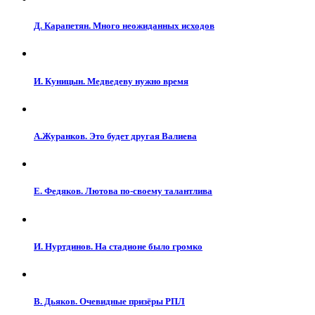
Д. Карапетян. Много неожиданных исходов
И. Куницын. Медведеву нужно время
А.Журанков. Это будет другая Валиева
Е. Федяков. Лютова по-своему талантлива
И. Нуртдинов. На стадионе было громко
В. Дьяков. Очевидные призёры РПЛ