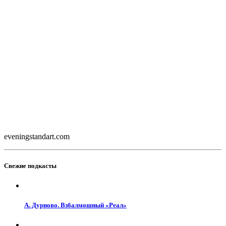
eveningstandart.com
Свежие подкасты
А. Дурново. Взбалмошный «Реал»