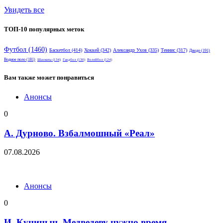
Увидеть все
ТОП-10 популярных меток
Футбол
(1460)
Баскетбол
(414)
Хоккей
(342)
Александр Ухов
(335)
Теннис
(317)
Дзюдо
(191)
Водное поло
(181)
Шахматы
(134)
Гандбол
(130)
Волейбол
(124)
Вам также может понравиться
Анонсы
0
А. Дурново. Взбалмошный «Реал»
07.08.2026
Анонсы
0
И. Куницын. Медведеву нужно время