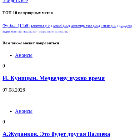
Увидеть все
ТОП-10 популярных меток
Футбол
(1459)
Баскетбол
(414)
Хоккей
(342)
Александр Ухов
(335)
Теннис
(317)
Дзюдо
(190)
Водное поло
(181)
Шахматы
(134)
Гандбол
(130)
Волейбол
(124)
Вам также может понравиться
Анонсы
0
И. Куницын. Медведеву нужно время
07.08.2026
Анонсы
0
А.Журанков. Это будет другая Валиева