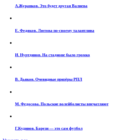
А.Журанков. Это будет другая Валиева
Е. Федяков. Лютова по-своему талантлива
И. Нуртдинов. На стадионе было громко
В. Дьяков. Очевидные призёры РПЛ
М. Федосова. Польские волейболисты впечатляют
Г.Кудинов. Барези — это сам футбол