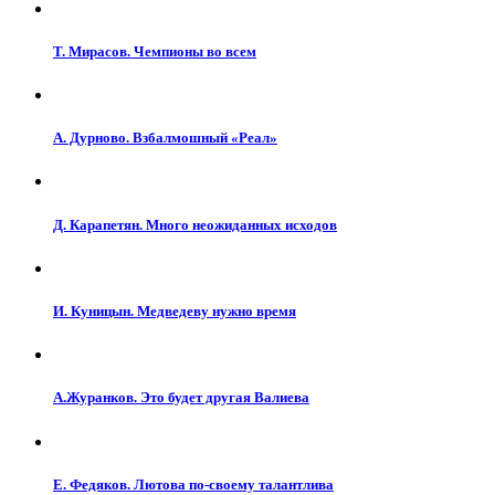
Т. Мирасов. Чемпионы во всем
А. Дурново. Взбалмошный «Реал»
Д. Карапетян. Много неожиданных исходов
И. Куницын. Медведеву нужно время
А.Журанков. Это будет другая Валиева
Е. Федяков. Лютова по-своему талантлива