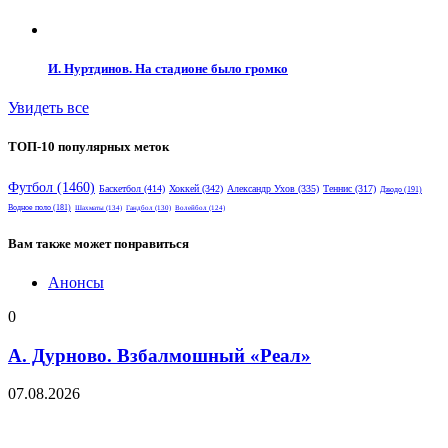
И. Нуртдинов. На стадионе было громко
Увидеть все
ТОП-10 популярных меток
Футбол
(1460)
Баскетбол
(414)
Хоккей
(342)
Александр Ухов
(335)
Теннис
(317)
Дзюдо
(191)
Водное поло
(181)
Шахматы
(134)
Гандбол
(130)
Волейбол
(124)
Вам также может понравиться
Анонсы
0
А. Дурново. Взбалмошный «Реал»
07.08.2026