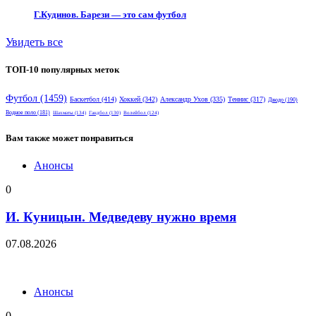
Г.Кудинов. Барези — это сам футбол
Увидеть все
ТОП-10 популярных меток
Футбол
(1459)
Баскетбол
(414)
Хоккей
(342)
Александр Ухов
(335)
Теннис
(317)
Дзюдо
(190)
Водное поло
(181)
Шахматы
(134)
Гандбол
(130)
Волейбол
(124)
Вам также может понравиться
Анонсы
0
И. Куницын. Медведеву нужно время
07.08.2026
Анонсы
0