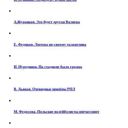
А.Журанков. Это будет другая Валиева
Е. Федяков. Лютова по-своему талантлива
И. Нуртдинов. На стадионе было громко
В. Дьяков. Очевидные призёры РПЛ
М. Федосова. Польские волейболисты впечатляют