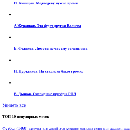
И. Куницын. Медведеву нужно время
А.Журанков. Это будет другая Валиева
Е. Федяков. Лютова по-своему талантлива
И. Нуртдинов. На стадионе было громко
В. Дьяков. Очевидные призёры РПЛ
Увидеть все
ТОП-10 популярных меток
Футбол
(1460)
Баскетбол
(414)
Хоккей
(342)
Александр Ухов
(335)
Теннис
(317)
Дзюдо
(191)
Водно