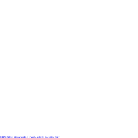
е поло
(181)
Шахматы
(134)
Гандбол
(130)
Волейбол
(124)